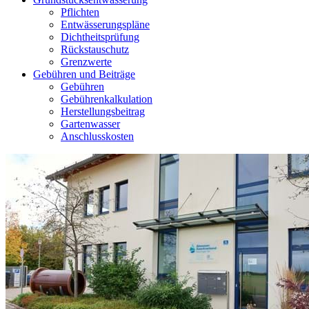
Pflichten
Entwässerungspläne
Dichtheitsprüfung
Rückstauschutz
Grenzwerte
Gebühren und Beiträge
Gebühren
Gebührenkalkulation
Herstellungsbeitrag
Gartenwasser
Anschlusskosten