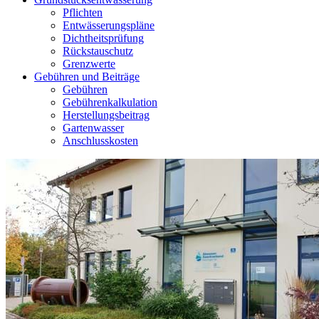
Pflichten
Entwässerungspläne
Dichtheitsprüfung
Rückstauschutz
Grenzwerte
Gebühren und Beiträge
Gebühren
Gebührenkalkulation
Herstellungsbeitrag
Gartenwasser
Anschlusskosten