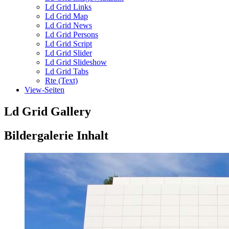
Ld Grid Links
Ld Grid Map
Ld Grid News
Ld Grid Persons
Ld Grid Script
Ld Grid Slider
Ld Grid Slideshow
Ld Grid Tabs
Rte (Text)
View-Seiten
Ld Grid Gallery
Bildergalerie Inhalt